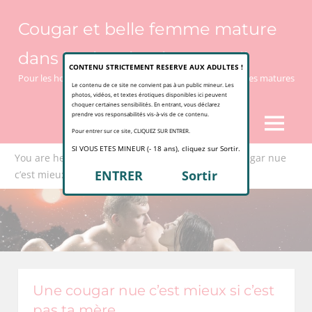
Skip
Cougar et belle femme mature
to
content
dans le plus simple appareil
CONTENU STRICTEMENT RESERVE AUX ADULTES !
Pour les hommes jeunes qui ne jurent que par les femmes matures
Le contenu de ce site ne convient pas à un public mineur. Les
photos, vidéos, et textes érotiques disponibles ici peuvent
choquer certaines sensibilités. En entrant, vous déclarez
prendre vos responsabilités vis-à-vis de ce contenu.
MENU
Pour entrer sur ce site, CLIQUEZ SUR ENTRER.
SI VOUS ETES MINEUR (- 18 ans), cliquez sur Sortir.
You are here:
Home
Femme Cougar
Une cougar nue
ENTRER
Sortir
c’est mieux si c’est pas ta mère
Une cougar nue c’est mieux si c’est
pas ta mère