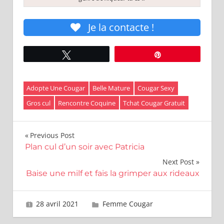
Je la contacte !
Tweetez
Épingle
Adopte Une Cougar
Belle Mature
Cougar Sexy
Gros cul
Rencontre Coquine
Tchat Cougar Gratuit
Navigation
Previous Post
Plan cul d’un soir avec Patricia
de
Next Post
l’article
Baise une milf et fais la grimper aux rideaux
28 avril 2021
Miss Mature
Femme Cougar